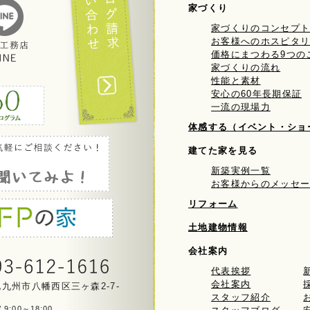
家づくり
家づくりのコンセプ
お客様へのホスピタ
価格にまつわる9つの
家づくりの流れ
性能と素材
安心の60年長期保証
一流の現場力
体感する（イベント・ショ
建てた家を見る
新築実例一覧
お客様からのメッセ
リフォーム
土地建物情報
会社案内
代表挨拶
会社案内
九州市八幡西区三ヶ森2-7-
スタッフ紹介
9:00～18:00