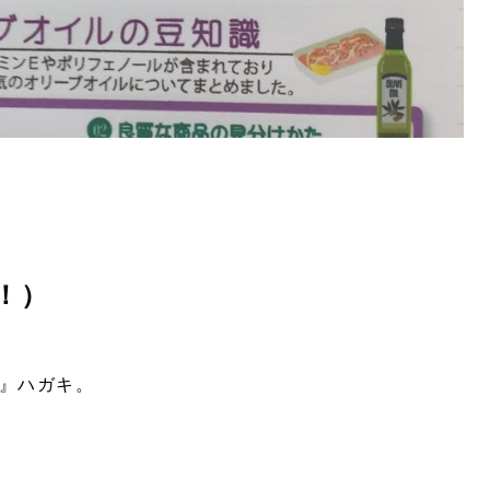
！）
？』ハガキ。