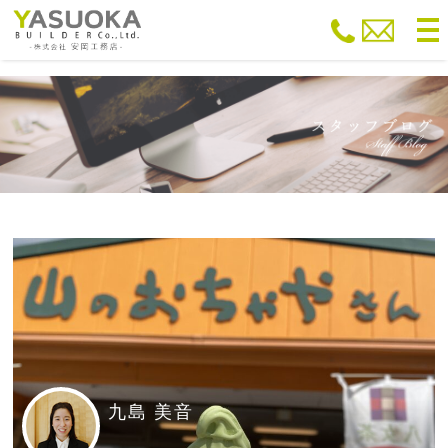
to
na
九島 美音