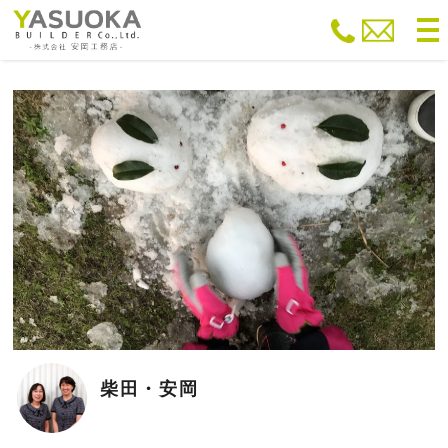
to
na
柴田・安岡