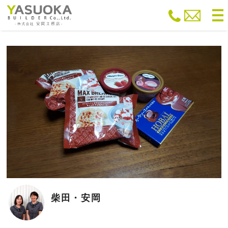
to
na
柴田・安岡