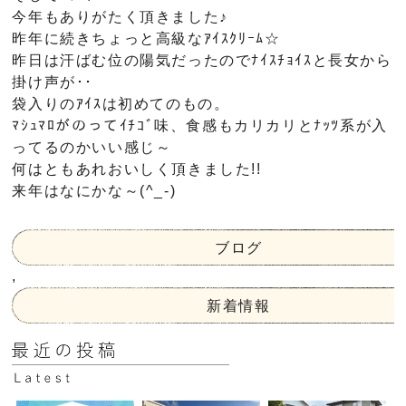
今年もありがたく頂きました♪
昨年に続きちょっと高級なｱｲｽｸﾘｰﾑ☆
昨日は汗ばむ位の陽気だったのでﾅｲｽﾁｮｲｽと長女から
掛け声が･･
袋入りのｱｲｽは初めてのもの。
ﾏｼｭﾏﾛがのってｲﾁｺﾞ味、食感もカリカリとﾅｯﾂ系が入
ってるのかいい感じ～
何はともあれおいしく頂きました!!
来年はなにかな～(^_-)
ブログ
,
新着情報