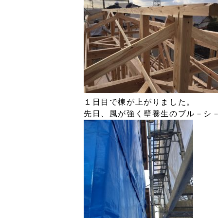
１日目で棟が上がりました。 
先日、風が強く壁養生のブル－シ