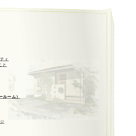
ト
リティ
こと
ールーム）
ージ