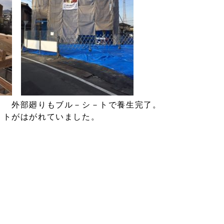
外部廻りもブル－シ－トで養生完了。
－トがはがれていました。