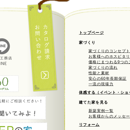
トップページ
家づくり
家づくりのコンセプ
お客様へのホスピタ
価格にまつわる9つの
家づくりの流れ
性能と素材
安心の60年長期保証
一流の現場力
体感する（イベント・ショ
建てた家を見る
新築実例一覧
お客様からのメッセ
リフォーム