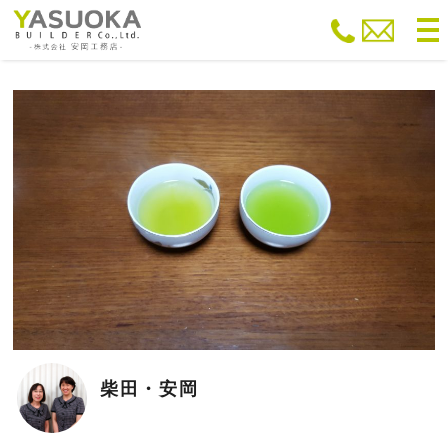
to
na
柴田・安岡