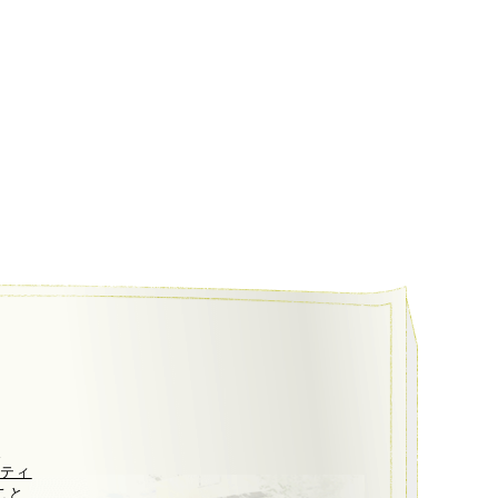
ト
リティ
こと