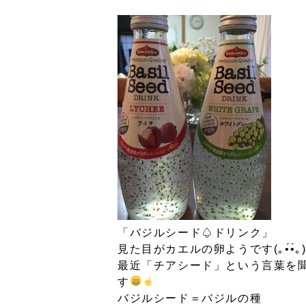
「バジルシード♤ドリンク」
見た目がカエルの卵ようです(｡•́•̀｡
最近「チアシード」という言葉を
す
バジルシード＝バジルの種