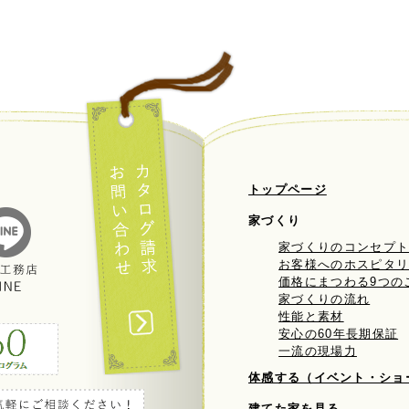
トップページ
家づくり
家づくりのコンセプ
お客様へのホスピタ
価格にまつわる9つの
家づくりの流れ
性能と素材
安心の60年長期保証
一流の現場力
体感する（イベント・ショ
建てた家を見る