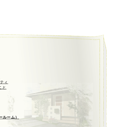
ト
リティ
こと
ールーム）