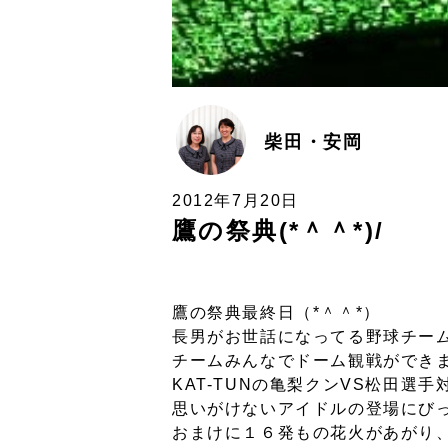
柴田・安岡
2012年7月20日
鷹の祭典(*＾＾*)/
鷹の祭典最終日（*＾＾*）
長男がお世話になってる野球チー
チームみんなでドーム観戦ができ
KAT-TUNの亀梨クンVS松田選
思いがけないアイドルの登場にびっ
おまけに１６発もの花火があがり