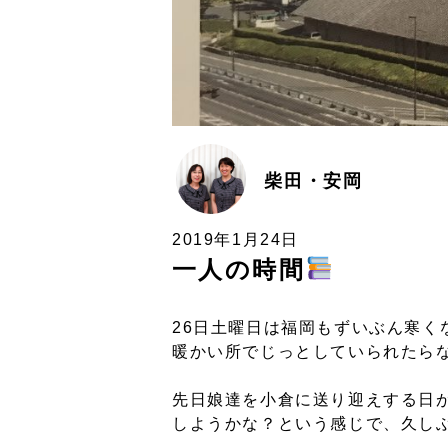
柴田・安岡
2019年1月24日
一人の時間
26日土曜日は福岡もずいぶん寒く
暖かい所でじっとしていられたら
先日娘達を小倉に送り迎えする日
しようかな？という感じで、久し