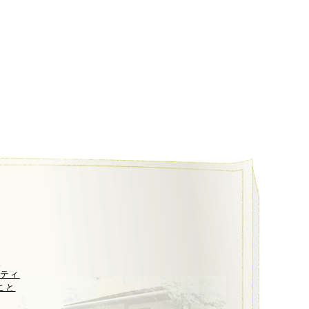
ト
リティ
こと