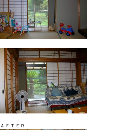
ＡＦＴＥＲ