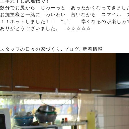
工事完了し試運転です
数分でお尻から じわーっと あったかくなってきました。
お施主様と一緒に わいわい 言いながら スマイル 
！！ホットしました！！ ^_^; 寒くなるのが楽しみ
ありがとうございました。 ☆☆☆☆☆
スタッフの日々の家づくり
,
ブログ
,
新着情報